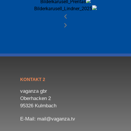
KONTAKT 2
vaganza gbr
Oberhacken 2
95326 Kulmbach
E-Mail: mail@vaganza.tv