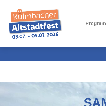
Progra
SA